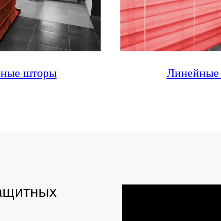
рные шторы
Линейные
защитных