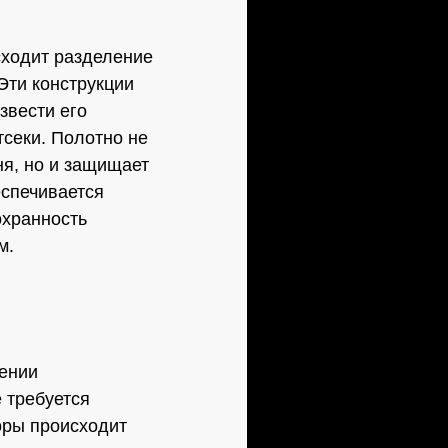
ходит разделение
Эти конструкции
звести его
тсеки. Полотно не
ня, но и защищает
еспечивается
охранность
м.
вении
 требуется
оры происходит